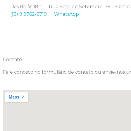
Ir
Das 8h às 18h
Rua Sete de Setembro, 79 - Santos
para
(13) 9 9762-6719
WhatsApp
o
conteúdo
Contato
Fale conosco no formulário de contato ou envie-nos u