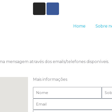
I
F
n
a
s
c
t
e
Home
Sobre n
a
b
g
o
r
o
a
k
m
-
f
ma mensagem através dos emails/telefones disponíveis.
Mais informações
Nome
Sob
Email