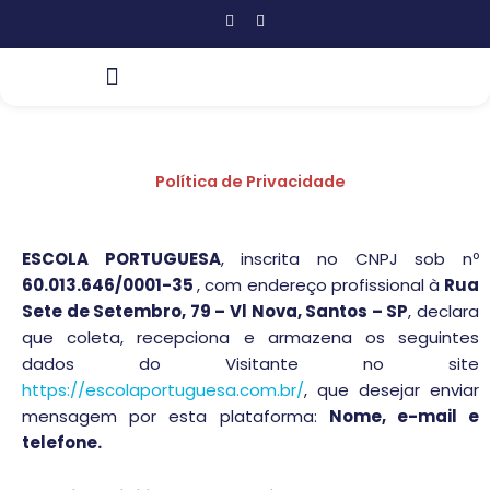
Ir
I
F
n
a
para
s
c
t
e
o
a
b
conteúdo
g
o
r
o
a
k
m
-
f
Política de Privacidade
ESCOLA PORTUGUESA
, inscrita no CNPJ sob nº
60.013.646/0001-35
, com endereço profissional à
Rua
Sete de Setembro, 79 – Vl Nova, Santos – SP
, declara
que coleta, recepciona e armazena os seguintes
dados do Visitante no site
https://escolaportuguesa.com.br/
, que desejar enviar
mensagem por esta plataforma:
Nome, e-mail e
telefone.