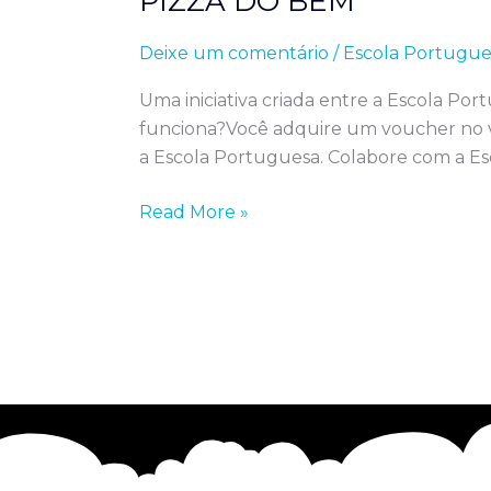
PIZZA DO BEM
Deixe um comentário
/
Escola Portugue
Uma iniciativa criada entre a Escola Po
funciona?Você adquire um voucher no va
a Escola Portuguesa. Colabore com a Es
Read More »