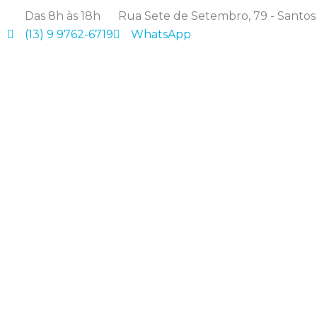
Ir
Das 8h às 18h
Rua Sete de Setembro, 79 - Santos
para
(13) 9 9762-6719
WhatsApp
o
conteúdo