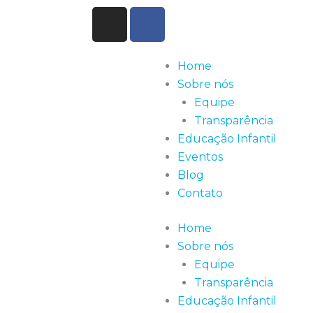
I
F
n
a
s
c
t
e
Home
a
b
Sobre nós
g
o
Equipe
r
o
Transparência
a
k
Educação Infantil
m
-
Eventos
f
Blog
Contato
Home
Sobre nós
Equipe
Transparência
Educação Infantil