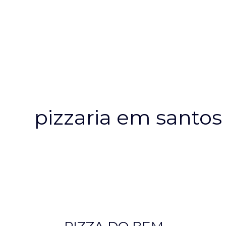
pizzaria em santos
PIZZA
DO
BEM